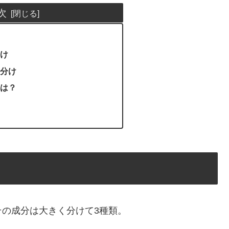
次
け
分け
は？
の成分は大きく分けて3種類。