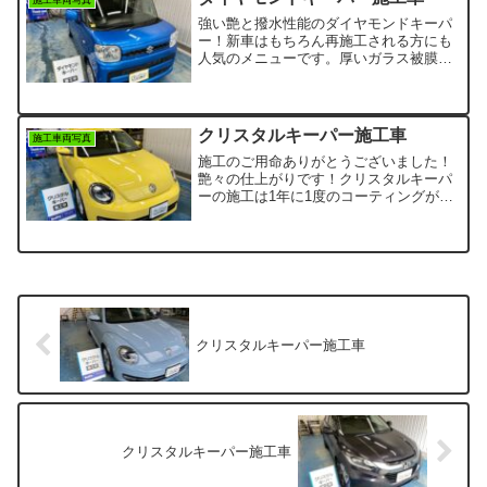
守りますので、1年に1度の施工がオスス
強い艶と撥水性能のダイヤモンドキーパ
メです。
ー！新車はもちろん再施工される方にも
人気のメニューです。厚いガラス被膜が
しっかり塗装を守り綺麗が長持ちしま
す！
クリスタルキーパー施工車
施工車両写真
施工のご用命ありがとうございました！
艶々の仕上がりです！クリスタルキーパ
ーの施工は1年に1度のコーティングがオ
ススメです！またのご来店お待ちしてお
ります。
クリスタルキーパー施工車
クリスタルキーパー施工車