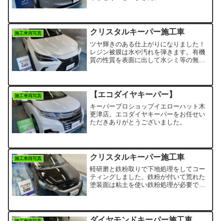
クリスタルキーパー施工車
施工車両写真
ツヤ輝きのある仕上がりになりました！
レジン被膜は水や汚れを弾きます。有機
質の性質を表面に出して水シミ等の無機
質汚れを付着しにくくします。いつも簡
単な洗車で綺麗になります！車が新しい
うちのコーティングがお勧めです。是非
次回も当店をご利用ください。
【エコダイヤキーパー】
施工車両写真
キーパープロショップイエローハット木
更津店。エコダイヤキーパーをお任せい
ただきありがとうございました。
クリスタルキーパー施工車
施工車両写真
軽研磨と鉄粉取りで下地処理をしてコー
ティングしました。鉄粉が付いて荒れた
塗装面は粘土を使い鉄粉処理が必要で
す。塗装面に擦り傷が入るのでしっかり
磨いてキレイに仕上がりました。濃色車
は磨くと一段と綺麗に仕上がりますね！
クリスタルキーパーは汚れから塗装面を
ダイヤモンドキーパー施工車
施工車両写真