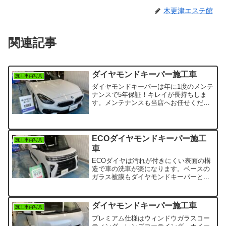
木更津エステ館
関連記事
ダイヤモンドキーパー施工車
施工車両写真
ダイヤモンドキーパーは年に1度のメンテ
ナンスで5年保証！キレイが長持ちしま
す。メンテナンスも当店へお任せくださ
い。
ECOダイヤモンドキーパー施工
施工車両写真
車
ECOダイヤは汚れが付きにくい表面の構
造で車の洗車が楽になります。ベースの
ガラス被膜もダイヤモンドキーパーと同
等にあり、塗装を守ります。
ダイヤモンドキーパー施工車
施工車両写真
プレミアム仕様はウィンドウガラスコー