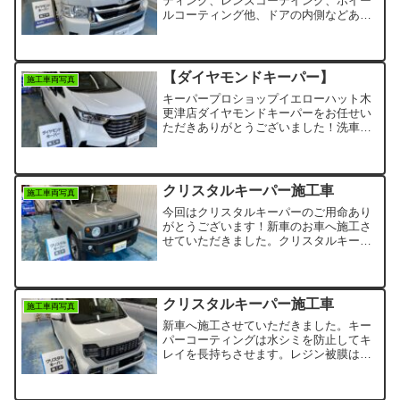
ティング、レンズコーテイング、ホイー
ルコーティング他、ドアの内側などあら
ゆる箇所のコーティングがセットになっ
た贅沢なメニューです！より満足いただ
けるコースで新車にオススメです。もち
ろん定期メンテナンスも当店へお任せく
【ダイヤモンドキーパー】
施工車両写真
ださい。
キーパープロショップイエローハット木
更津店ダイヤモンドキーパーをお任せい
ただきありがとうございました！洗車メ
ンテナンスも当店にお任せ下さい。ご利
用お待ちしております。
クリスタルキーパー施工車
施工車両写真
今回はクリスタルキーパーのご用命あり
がとうございます！新車のお車へ施工さ
せていただきました。クリスタルキーパ
ーは繰り返しの施工で艶も出て車のキレ
イが長持ちします。塗装も保護してくれ
て洗車もラクになりますね！またのご来
店お待ちしております。
クリスタルキーパー施工車
施工車両写真
新車へ施工させていただきました。キー
パーコーティングは水シミを防止してキ
レイを長持ちさせます。レジン被膜はそ
の表面を有機質の性質で構成し、水シミ
の付着を予防します。強い撥水で水も汚
れもはじいて洗車がラクになります。新