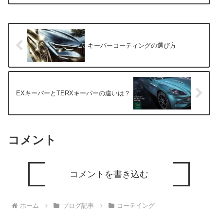
ップは全くの別物です。専門店のコーテ
ィングはキーパープロショップと比べ圧
倒的に洗車と磨きに時間を掛けます。磨
きだけで１日以上も珍しくないです。塗
装の表面のシミが消えるまで磨き上げ、
新車以上の艶を出すことも可能でしょ
キーパーコーティングの選び方
う。ただその分塗装の膜厚が減り塗装が
薄くなることは避けられません。一方キ
ーパーコーティングは艶を出すための磨
きの為、塗装面の痛みやシミがある場合
は多少残ります。ただ塗装を削ってまで
の磨きをかけないため塗装の膜厚は残し
EXキーパーとTERXキーパーの違いは？
ます。その分コーティング自体の艶でカ
バーし仕上がりをよくします。キーパー
コーティングはご希望に応じてオプショ
ンの選択ができ、仕上がりに違いを出せ
ます。迷ってる方は是非ご相談下さい。
コメント
コメントを書き込む
ホーム
ブログ記事
コーテイング