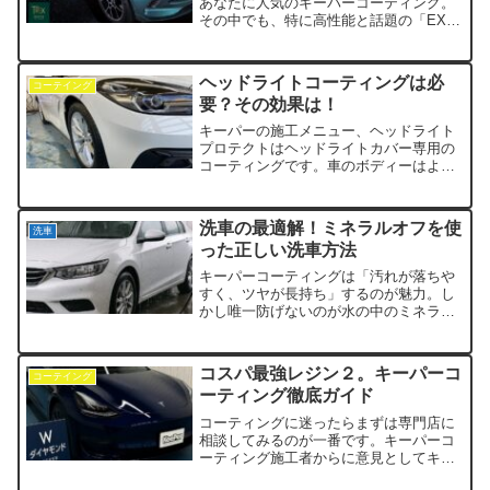
あなたに人気のキーパーコーティング。
Keeper） は、従来のダイヤモンドキーパ
その中でも、特に高性能と話題の「EXキ
ーを大きく進化させた次世代モデル。
ーパー」と「TREXキーパー」。名前も
艶・耐久・防汚性がさらにパワーアップ
似ていて、どちらを選べばよいのか迷う
し、長期間ツヤを維持したいオーナーに
方も多いのではないでしょうか？この記
ヘッドライトコーティングは必
最適です。
コーテイング
事では、両者の違いや魅力を徹底比較。
要？その効果は！
キーパーの施工メニュー、ヘッドライト
プロテクトはヘッドライトカバー専用の
コーティングです。車のボディーはよく
コーティングするけど、ヘッドライトカ
バーはコーティングしてますか？そもそ
もヘッドライトまでコーテイングする必
洗車の最適解！ミネラルオフを使
洗車
要はあるのでしょうか？黄...
った正しい洗車方法
キーパーコーティングは「汚れが落ちや
すく、ツヤが長持ち」するのが魅力。し
かし唯一防げないのが水の中のミネラル
汚れです。そこでミネラルオフを組み合
わせることで、コーティングの効果を最
大限発揮常に新車のような輝きを維持自
コスパ最強レジン２。キーパーコ
コーテイング
分で手軽にプロ級の仕上がりミネラルオ
ーティング徹底ガイド
フは簡単にできる洗車の最適解です！
コーティングに迷ったらまずは専門店に
相談してみるのが一番です。キーパーコ
ーティング施工者からに意見としてキー
パーコーティングと他専門店のプロショ