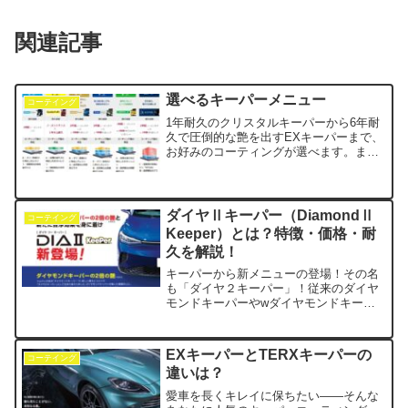
関連記事
選べるキーパーメニュー
コーテイング
1年耐久のクリスタルキーパーから6年耐
久で圧倒的な艶を出すEXキーパーまで、
お好みのコーティングが選べます。まず
は耐久年数の違いで選んでみましょう。
次に洗車のし易さ。つまり汚れが付きに
くく、落とし易いコーティングが特徴の
メニューがフレッシュキーパー、エコダ
ダイヤⅡキーパー（DiamondⅡ
コーテイング
イヤキーパー、EXキーパーです。特に
Keeper）とは？特徴・価格・耐
EXキーパーは抜群の洗車性能を発揮しま
久を解説！
す。もう一つのポイントが塗装面の保護
性能です。これはコーティング密度の高
キーパーから新メニューの登場！その名
さで違いがあり、Wダイヤモンド、EXキ
も「ダイヤ２キーパー」！従来のダイヤ
ーパーが高性能を発揮します。更に艶の
モンドキーパーやwダイヤモンドキーパ
感じも良くなり、見た目も上級のコーテ
ーと比較してどうなるのか？考察してい
ィングとなります。クリスタル、ダイヤ
きたいと思います！「ダイヤモンドキー
モンド、Wダイ
パーの進化版って本当に良くなった
EXキーパーとTERXキーパーの
コーテイング
の？」「今から施工するならダイヤⅡキ
違いは？
ーパーを選ぶべき？」そんな疑問に “現
場のプロ目線” でお答えします。2025年
愛車を長くキレイに保ちたい――そんな
新登場の ダイヤⅡキーパー（DiamondⅡ