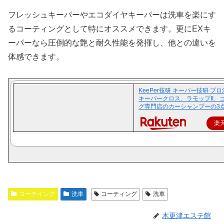
フレッシュキーパーやエコダイヤキーパーは洗車を楽にす
るコーティングとして特にオススメできます。更にEXキ
ーパーなら圧倒的な艶と耐久性能を発揮し、他との違いを
体感できます。
KeePer技研 キーパー技研 プ
キーパークロス、ラモップII、
グ専門店のカーシャンプーの3
楽
コーテイング
洗車
コーティング
洗車
木更津エステ館